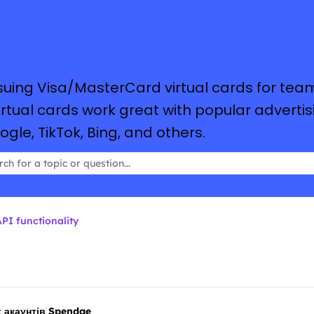
suing Visa/MasterCard virtual cards for tea
tual cards work great with popular advertis
le, TikTok, Bing, and others.
PI functionality
 акаунтів Spendge