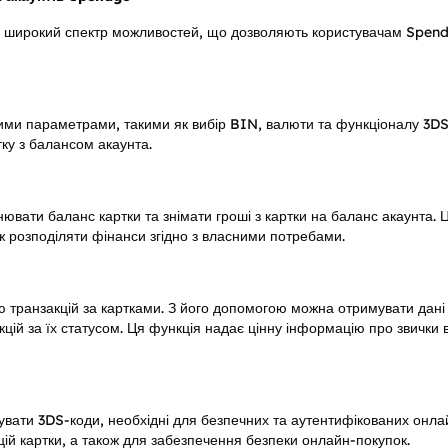
ає широкий спектр можливостей, що дозволяють користувачам Spend
кими параметрами, такими як вибір BIN, валюти та функціоналу 3DS.
тку з балансом акаунта.
ювати баланс картки та знімати гроші з картки на баланс акаунта. 
 розподіляти фінанси згідно з власними потребами.
 транзакцій за картками. З його допомогою можна отримувати дані п
цій за їх статусом. Ця функція надає цінну інформацію про звички в
ати 3DS-коди, необхідні для безпечних та аутентифікованих онлай
кцій картки, а також для забезпечення безпеки онлайн-покупок.