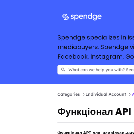
Spendge specializes in is
mediabuyers. Spendge vir
Facebook, Instagram, Goog
Categories
Individual Account
A
Функціонал API
Функціонал API для індивідуальних