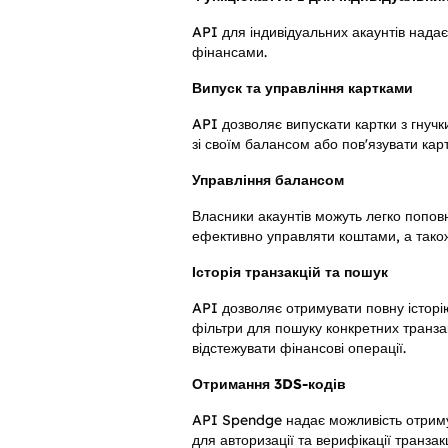
API для індивідуальних акаунтів над
фінансами.
Випуск та управління картками
API дозволяє випускати картки з гнуч
зі своїм балансом або пов'язувати кар
Управління балансом
Власники акаунтів можуть легко поповн
ефективно управляти коштами, а також
Історія транзакцій та пошук
API дозволяє отримувати повну історію
фільтри для пошуку конкретних транзак
відстежувати фінансові операції.
Отримання 3DS-кодів
API Spendge надає можливість отримув
для авторизації та верифікації транза